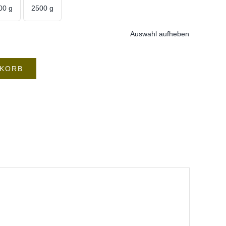
00 g
2500 g
Auswahl aufheben
NKORB