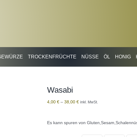
GEWÜRZE
TROCKENFRÜCHTE
NÜSSE
ÖL
HONIG
Wasabi
4,00
€
–
38,00
€
inkl. MwSt.
Es kann spuren von Gluten,Sesam,Schalennüs