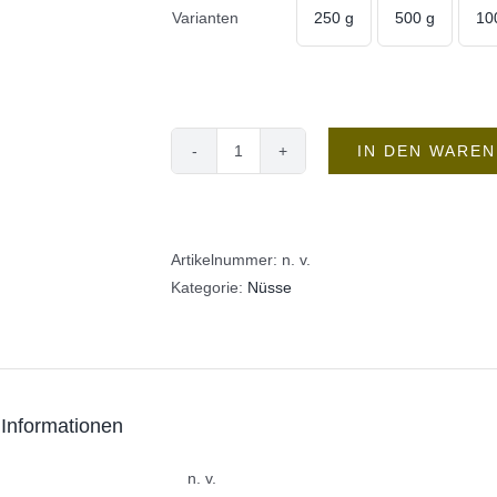
Varianten
250 g
500 g
10

IN DEN WARE
Wasabi
Menge
Artikelnummer:
n. v.
Kategorie:
Nüsse
 Informationen
n. v.