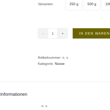
Varianten
250 g
500 g
10

IN DEN WARE
Nüsse
Gemischt
Menge
Artikelnummer:
n. v.
Kategorie:
Nüsse
 Informationen
n. v.