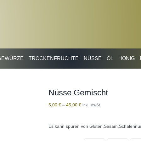
GEWÜRZE
TROCKENFRÜCHTE
NÜSSE
ÖL
HONIG
Nüsse Gemischt
5,00
€
–
45,00
€
inkl. MwSt.
Es kann spuren von Gluten,Sesam,Schalennüs