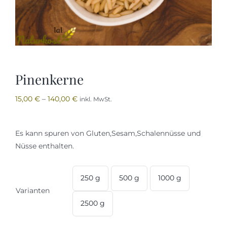
Öl
Honig
Pinenkerne
Kontakt
15,00
€
–
140,00
€
inkl. MwSt.
Es kann spuren von Gluten,Sesam,Schalennüsse und
Nüsse enthalten.
250 g
500 g
1000 g

Varianten
2500 g