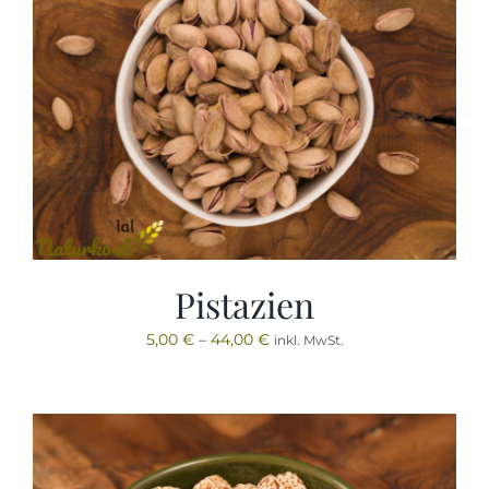
Pistazien
5,00
€
–
44,00
€
inkl. MwSt.