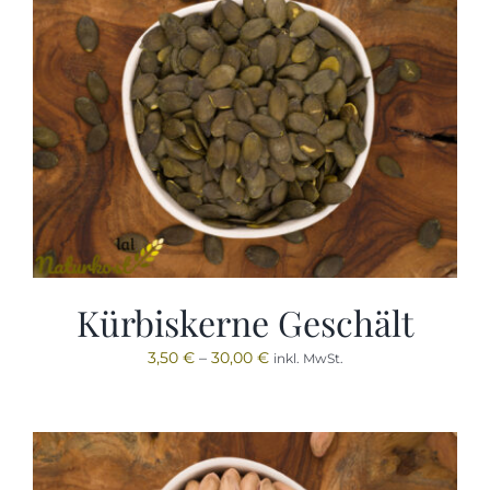
Kürbiskerne Geschält
3,50
€
–
30,00
€
inkl. MwSt.