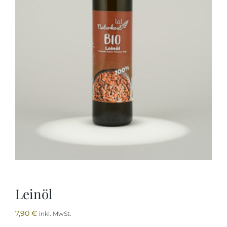
Öl
Honig
Kontakt
Leinöl
7,90
€
inkl. MwSt.