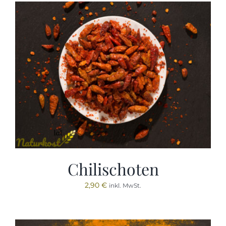
Chilischoten
2,90
€
inkl. MwSt.